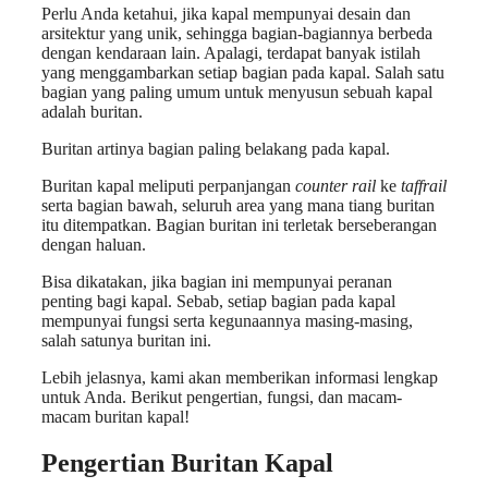
Perlu Anda ketahui, jika kapal mempunyai desain dan
arsitektur yang unik, sehingga bagian-bagiannya berbeda
dengan kendaraan lain. Apalagi, terdapat banyak istilah
yang menggambarkan setiap bagian pada kapal. Salah satu
bagian yang paling umum untuk menyusun sebuah kapal
adalah buritan.
Buritan artinya bagian paling belakang pada kapal.
Buritan kapal meliputi perpanjangan
counter rail
ke
taffrail
serta bagian bawah, seluruh area yang mana tiang buritan
itu ditempatkan. Bagian buritan ini terletak berseberangan
dengan haluan.
Bisa dikatakan, jika bagian ini mempunyai peranan
penting bagi kapal. Sebab, setiap bagian pada kapal
mempunyai fungsi serta kegunaannya masing-masing,
salah satunya buritan ini.
Lebih jelasnya, kami akan memberikan informasi lengkap
untuk Anda. Berikut pengertian, fungsi, dan macam-
macam buritan kapal!
Pengertian Buritan Kapal