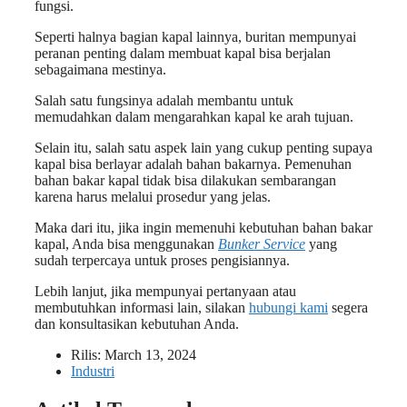
fungsi.
Seperti halnya bagian kapal lainnya, buritan mempunyai
peranan penting dalam membuat kapal bisa berjalan
sebagaimana mestinya.
Salah satu fungsinya adalah membantu untuk
memudahkan dalam mengarahkan kapal ke arah tujuan.
Selain itu, salah satu aspek lain yang cukup penting supaya
kapal bisa berlayar adalah bahan bakarnya. Pemenuhan
bahan bakar kapal tidak bisa dilakukan sembarangan
karena harus melalui prosedur yang jelas.
Maka dari itu, jika ingin memenuhi kebutuhan bahan bakar
kapal, Anda bisa menggunakan
Bunker Service
yang
sudah terpercaya untuk proses pengisiannya.
Lebih lanjut, jika mempunyai pertanyaan atau
membutuhkan informasi lain, silakan
hubungi kami
segera
dan konsultasikan kebutuhan Anda.
Rilis:
March 13, 2024
Industri