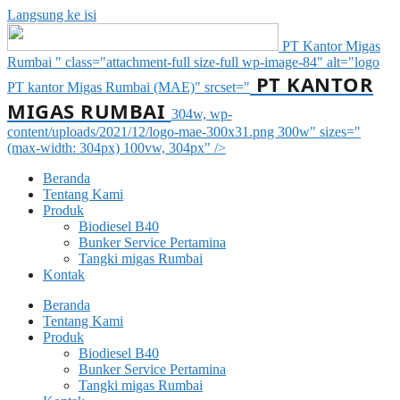
Langsung ke isi
PT Kantor Migas
Rumbai " class="attachment-full size-full wp-image-84" alt="logo
PT KANTOR
PT kantor Migas Rumbai (MAE)" srcset="
MIGAS RUMBAI
304w, wp-
content/uploads/2021/12/logo-mae-300x31.png 300w" sizes="
(max-width: 304px) 100vw, 304px" />
Beranda
Tentang Kami
Produk
Biodiesel B40
Bunker Service Pertamina
Tangki migas Rumbai
Kontak
Beranda
Tentang Kami
Produk
Biodiesel B40
Bunker Service Pertamina
Tangki migas Rumbai