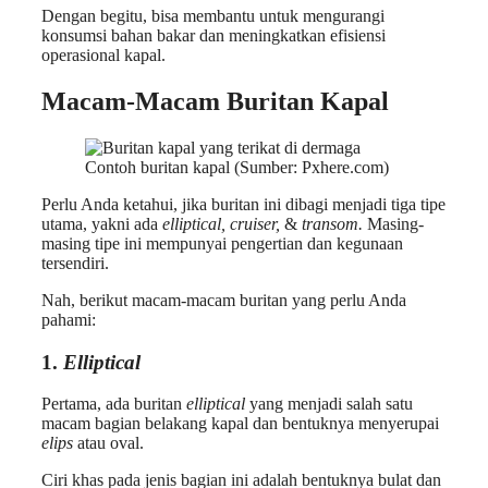
Dengan begitu, bisa membantu untuk mengurangi
konsumsi bahan bakar dan meningkatkan efisiensi
operasional kapal.
Macam-Macam Buritan Kapal
Contoh buritan kapal (Sumber: Pxhere.com)
Perlu Anda ketahui, jika buritan ini dibagi menjadi tiga tipe
utama, yakni ada
elliptical, cruiser,
&
transom.
Masing-
masing tipe ini mempunyai pengertian dan kegunaan
tersendiri.
Nah, berikut macam-macam buritan yang perlu Anda
pahami:
1.
Elliptical
Pertama, ada buritan
elliptical
yang menjadi salah satu
macam bagian belakang kapal dan bentuknya menyerupai
elips
atau oval.
Ciri khas pada jenis bagian ini adalah bentuknya bulat dan