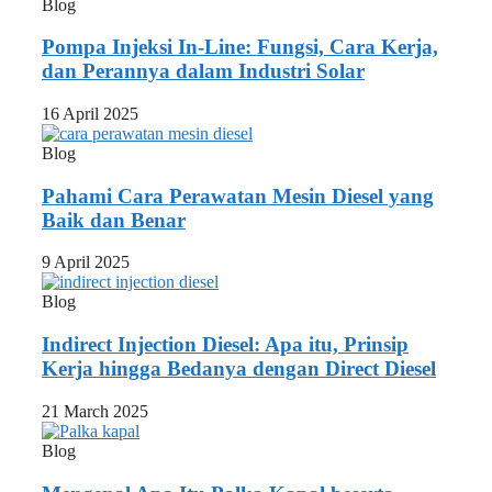
Blog
Pompa Injeksi In-Line: Fungsi, Cara Kerja,
dan Perannya dalam Industri Solar
16 April 2025
Blog
Pahami Cara Perawatan Mesin Diesel yang
Baik dan Benar
9 April 2025
Blog
Indirect Injection Diesel: Apa itu, Prinsip
Kerja hingga Bedanya dengan Direct Diesel
21 March 2025
Blog