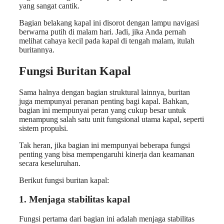
yang sangat cantik.
Bagian belakang kapal ini disorot dengan lampu navigasi
berwarna putih di malam hari. Jadi, jika Anda pernah
melihat cahaya kecil pada kapal di tengah malam, itulah
buritannya.
Fungsi Buritan Kapal
Sama halnya dengan bagian struktural lainnya, buritan
juga mempunyai peranan penting bagi kapal. Bahkan,
bagian ini mempunyai peran yang cukup besar untuk
menampung salah satu unit fungsional utama kapal, seperti
sistem propulsi.
Tak heran, jika bagian ini mempunyai beberapa fungsi
penting yang bisa mempengaruhi kinerja dan keamanan
secara keseluruhan.
Berikut fungsi buritan kapal:
1. Menjaga stabilitas kapal
Fungsi pertama dari bagian ini adalah menjaga stabilitas