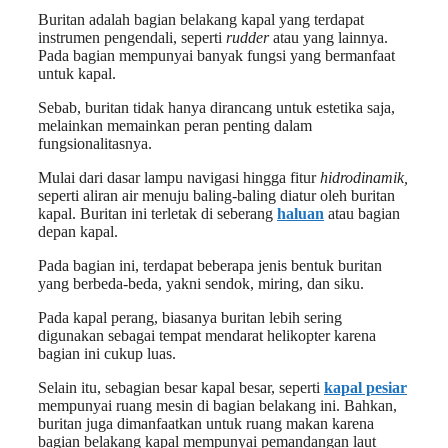
Buritan adalah bagian belakang kapal yang terdapat
instrumen pengendali, seperti
rudder
atau yang lainnya.
Pada bagian mempunyai banyak fungsi yang bermanfaat
untuk kapal.
Sebab, buritan tidak hanya dirancang untuk estetika saja,
melainkan memainkan peran penting dalam
fungsionalitasnya.
Mulai dari dasar lampu navigasi hingga fitur
hidrodinamik,
seperti aliran air menuju baling-baling diatur oleh buritan
kapal. Buritan ini terletak di seberang
haluan
atau bagian
depan kapal.
Pada bagian ini, terdapat beberapa jenis bentuk buritan
yang berbeda-beda, yakni sendok, miring, dan siku.
Pada kapal perang, biasanya buritan lebih sering
digunakan sebagai tempat mendarat helikopter karena
bagian ini cukup luas.
Selain itu, sebagian besar kapal besar, seperti
kapal pesiar
mempunyai ruang mesin di bagian belakang ini. Bahkan,
buritan juga dimanfaatkan untuk ruang makan karena
bagian belakang kapal mempunyai pemandangan laut