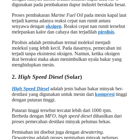
digunakan pada pembakaran dapur industri berskala besar.
Proses pembakaran
Marine Fuel Oil
pada mesin kapal laut
terjadi karena adanya reaksi cepat nan rumit antara
senyawa dengan
oksigen
. Reaksi cepat nan rumit tersebut
melepaskan kalor dan cahaya dan terjadilah
pirolisis
.
Pirolisis adalah pemisahan termal molekul menjadi
molekul yang lebih kecil. Pada dasarnya, pemecahan ini
terjadi tanpa eksistensi oksigen. Namun, ketika oksigen
ikut bereaksi maka akan menimbulkan nyala bakar yang
menghidupkan mesin.
2.
High Speed Diesel
(Solar)
High Speed Diesel
adalah jenis bahan bakar minyak ber-
destilasi yang digunakan untuk mesin dari
kompresi
tinggi
dengan putaran tinggi.
Putaran tinggi tersebut tercatat lebih dari 1000 rpm.
Berbeda dengan
MFO
,
high speed diesel
dihasilkan dari
proses pemecahan destilasi minyak pelumas bekas.
Pemisahan ini disebut juga dengan
dewatering
.
Dewatering
adalah proses pemisahan minyak pelumas