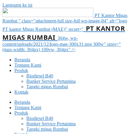
Langsung ke isi
PT Kantor Migas
Rumbai " class="attachment-full size-full wp-image-84" alt="logo
PT KANTOR
PT kantor Migas Rumbai (MAE)" srcset="
MIGAS RUMBAI
304w, wp-
content/uploads/2021/12/logo-mae-300x31.png 300w" sizes="
(max-width: 304px) 100vw, 304px" />
Beranda
Tentang Kami
Produk
Biodiesel B40
Bunker Service Pertamina
Tangki migas Rumbai
Kontak
Beranda
Tentang Kami
Produk
Biodiesel B40
Bunker Service Pertamina
Tangki migas Rumbai