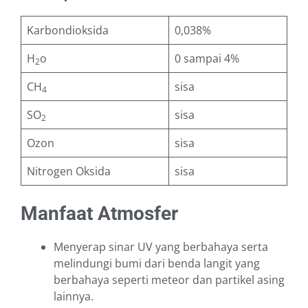
Karbondioksida
0,038%
H
o
0 sampai 4%
2
CH
sisa
4
SO
sisa
2
Ozon
sisa
Nitrogen Oksida
sisa
Manfaat Atmosfer
Menyerap sinar UV yang berbahaya serta
melindungi bumi dari benda langit yang
berbahaya seperti meteor dan partikel asing
lainnya.