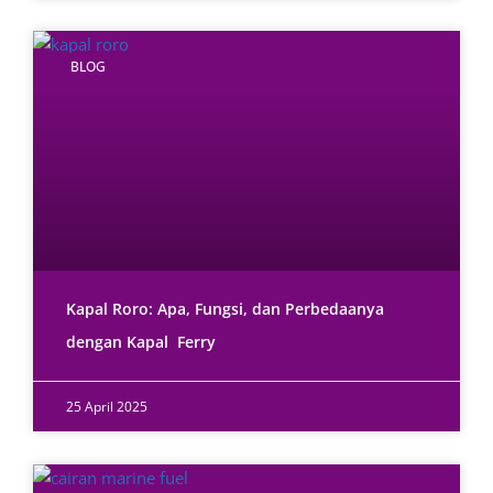
BLOG
Kapal Roro: Apa, Fungsi, dan Perbedaanya
dengan Kapal Ferry
25 April 2025