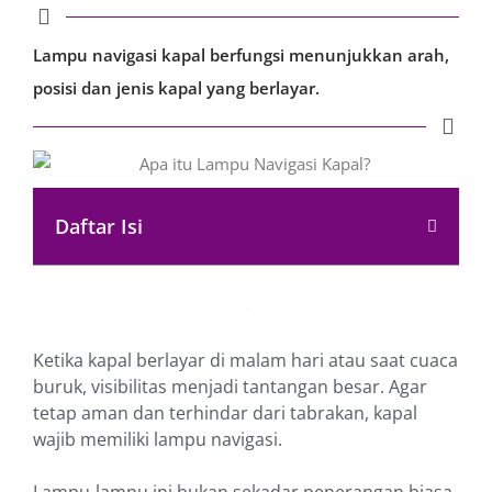
Lampu navigasi kapal berfungsi menunjukkan arah,
posisi dan jenis kapal yang berlayar.
Daftar Isi
Ketika kapal berlayar di malam hari atau saat cuaca
buruk, visibilitas menjadi tantangan besar. Agar
tetap aman dan terhindar dari tabrakan, kapal
wajib memiliki lampu navigasi.