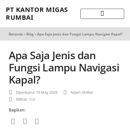
PT KANTOR MIGAS
RUMBAI
Beranda
»
Blog
»
Apa Saja Jenis dan Fungsi Lampu Navigasi Kapal?
Apa Saja Jenis dan
Fungsi Lampu Navigasi
Kapal?
Diperbarui: 19 May 2025
Adam Ghifari
Dilihat: 113
Bagikan: