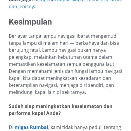
dan Jenisnya
Kesimpulan
Berlayar tanpa lampu navigasi ibarat mengemudi
tanpa lampu di malam hari — berbahaya dan bisa
berujung fatal. Lampu navigasi bukan hanya
pelengkap, melainkan kebutuhan utama dalam
memastikan keselamatan semua pengguna laut.
Dengan memahami jenis dan fungsi lampu navigasi
kapal, kita dapat meningkatkan kesadaran dan
keterampilan navigasi, menjaga diri sendiri, dan
melindungi kapal lain di sekitarnya.
Sudah siap meningkatkan keselamatan dan
performa kapal Anda?
Di
migas Rumbai
, kami tidak hanya peduli tentang