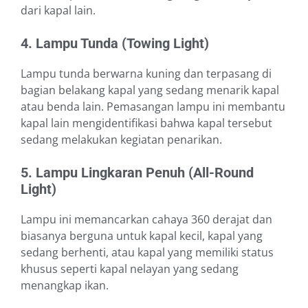
dari kapal lain.
4. Lampu Tunda (Towing Light)
Lampu tunda berwarna kuning dan terpasang di
bagian belakang kapal yang sedang menarik kapal
atau benda lain. Pemasangan lampu ini membantu
kapal lain mengidentifikasi bahwa kapal tersebut
sedang melakukan kegiatan penarikan.
5. Lampu Lingkaran Penuh (All-Round
Light)
Lampu ini memancarkan cahaya 360 derajat dan
biasanya berguna untuk kapal kecil, kapal yang
sedang berhenti, atau kapal yang memiliki status
khusus seperti kapal nelayan yang sedang
menangkap ikan.