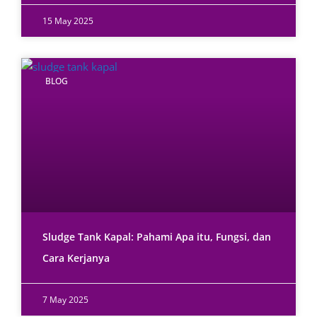
15 May 2025
BLOG
Sludge Tank Kapal: Pahami Apa itu, Fungsi, dan
Cara Kerjanya
7 May 2025