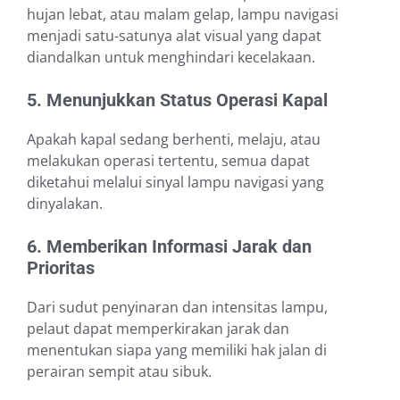
hujan lebat, atau malam gelap, lampu navigasi
menjadi satu-satunya alat visual yang dapat
diandalkan untuk menghindari kecelakaan.
5. Menunjukkan Status Operasi Kapal
Apakah kapal sedang berhenti, melaju, atau
melakukan operasi tertentu, semua dapat
diketahui melalui sinyal lampu navigasi yang
dinyalakan.
6. Memberikan Informasi Jarak dan
Prioritas
Dari sudut penyinaran dan intensitas lampu,
pelaut dapat memperkirakan jarak dan
menentukan siapa yang memiliki hak jalan di
perairan sempit atau sibuk.